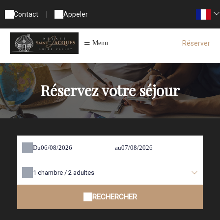
Contact
|
Appeler
Réserver
Menu
Réservez votre séjour
Du
au
1
chambre /
2
adultes
RECHERCHER