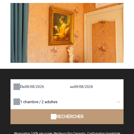
Du
au
1
chambre /
2
adultes
RECHERCHER
Réservation 100% sécurisée, Meilleurs Prix Garantis, Confirmation Immédiate