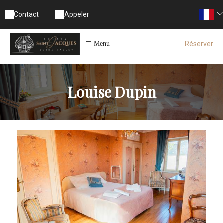
Contact
|
Appeler
Réserver
Menu
Louise Dupin